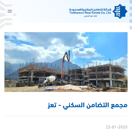
مجمع التضامن السكني - تعز
22-01-2025