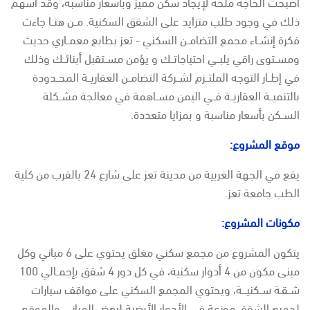
أصبحت الحاجة ملحة لإيجاد سكن مميز وبأسعار مناسبة، وقد أسهم
ذلك في وجود طلب متزايد على الشقق السكنية. مــن هنــا جاءت
فكرة إنشــاء مجمع التضامــن السكني - تعز بطابع معمــاري حديث
ومســتوى راقي يلبــي احتياجاتــك و يؤمن مســتقبل أبنائــك وذلك
في إطــار التوجه الملتــزم لشــركة التضامــن العقاريــة المحــدودة
بالتنميــة العقاريــة فــي اليمن مســاهمة في معالجة مشــكلة
الســكن بأسعار مناسبة و بمزايا متعددة.
موقع المشروع:
يقع في الجهة الغربية من مدينة تعز على شارع 24 بالقرب من كلية
الطب جامعة تعز.
مكونات المشروع:
يتكون المشروع من مجمع سكني مغلق يحتوي على 6 مباني وكل
مبنى مكون من 4 أدوار سكنية، في كل دور 4 شقق بإجمــالي 100
شــقـة ســكنيـــة، ويحتوي المجمع السكني على مواقف سيارات
لجميع الشقق موزعة في الأدوار الأرضية لبعض المباني والموقع