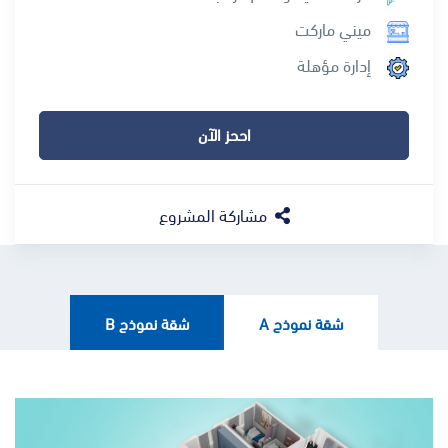
ميني ماركت
إدارة مؤهلة
اححز الآن
مشاركة المشروع
شقة نموذج A
شقة نموذج B