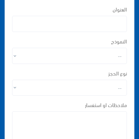
العنوان
النموذج
نوع الحجز
ملاحظات او استفسار